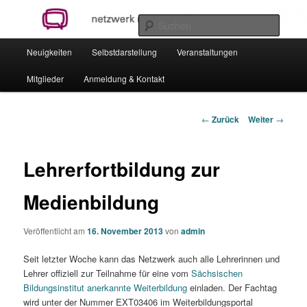
Zum
netzwerk.medienbildung.dresden
Inhalt
Suche
wechseln
Hauptmenü
Neuigkeiten
Selbstdarstellung
Veranstaltungen
Netzwerk Medienbildung Dresden
Mitglieder
Anmeldung & Kontakt
Beitrags-
←
Zurück
Weiter
→
Navigation
Lehrerfortbildung zur
Medienbildung
Veröffentlicht am
16. November 2013
von
admin
Seit letzter Woche kann das Netzwerk auch alle Lehrerinnen und
Lehrer offiziell zur Teilnahme für eine vom
Sächsischen
Bildungsinstitut anerkannte Weiterbildung
einladen. Der Fachtag
wird unter der Nummer EXT03406 im Weiterbildungsportal