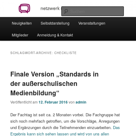
Zum
Zum
netzwerk.medienbildung.dresden
Inhalt
sekundären
Suche
wechseln
Inhalt
Hauptmenü
wechseln
Neuigkeiten
Selbstdarstellung
Veranstaltungen
Netzwerk Medienbildung Dresden
Mitglieder
Anmeldung & Kontakt
SCHLAGWORT-ARCHIVE:
CHECKLISTE
Finale Version „Standards in
der außerschulischen
Medienbildung“
Veröffentlicht am
12. Februar 2016
von
admin
Der Fachtag ist seit ca. 2 Monaten vorbei. Die Fachgruppe hat
sich noch mehrfach getroffen, um die Vorschläge, Anregungen
und Ergänzungen durch die Teilnehmenden einzuarbeiten.
Das
Ergebnis kann sich sehen lassen und wird von uns allen